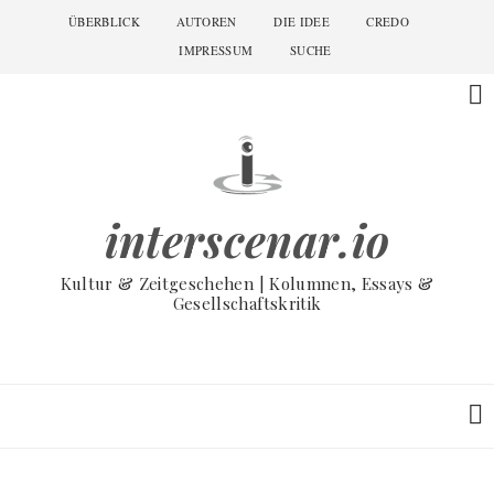
Skip
ÜBERBLICK
AUTOREN
DIE IDEE
CREDO
Main
to
navigation
IMPRESSUM
SUCHE
main
content
interscenar.io
Kultur & Zeitgeschehen | Kolumnen, Essays &
Gesellschaftskritik