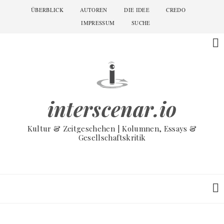
Skip
ÜBERBLICK
AUTOREN
DIE IDEE
CREDO
Main
to
navigation
IMPRESSUM
SUCHE
main
content
interscenar.io
Kultur & Zeitgeschehen | Kolumnen, Essays &
Gesellschaftskritik