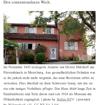
Den sonnentrunknen Weih.
Im November 1843 ersteigerte Annette von Droste Hülshoff das
Fürstenhäusle in Meersburg. Aus gesundheitlichen Gründen war
es ihr jedoch nicht mehr vergönnt, das neue Besitztum selbst zu
verwalten. Dies überließ sie ihrer Schwester Jenny, mit der sie
ein sehr inniges Verhältnis pflegte. Das Haus blieb lange Zeit in
Familienbseitz und Teile davon sind seit 1924 als Museum der
Öffentlichkeit zugänglich. | photo by
Stefan-XP
| provided
by
Wikipedia
| ©
CC BY-SA
3.0