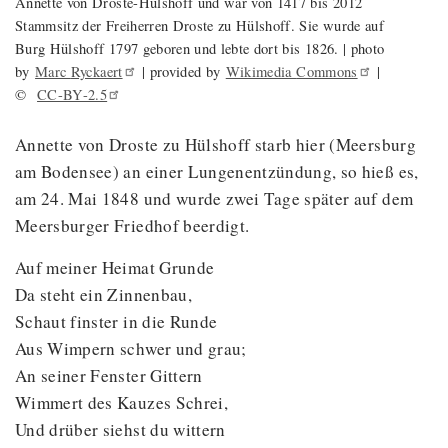
Annette von Droste-Hülshoff und war von 1417 bis 2012
Stammsitz der Freiherren Droste zu Hülshoff. Sie wurde auf
Burg Hülshoff 1797 geboren und lebte dort bis 1826. | photo
by
Marc
Ryckaert
| provided by
Wikimedia
Commons
|
©
CC-BY-2.5
Annette von Droste zu Hülshoff starb hier (Meersburg
am Bodensee) an einer Lungenentzündung, so hieß es,
am 24. Mai 1848 und wurde zwei Tage später auf dem
Meersburger Friedhof beerdigt.
Auf meiner Heimat Grunde
Da steht ein Zinnenbau,
Schaut finster in die Runde
Aus Wimpern schwer und grau;
An seiner Fenster Gittern
Wimmert des Kauzes Schrei,
Und drüber siehst du wittern