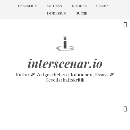
Skip
ÜBERBLICK
AUTOREN
DIE IDEE
CREDO
Main
to
navigation
IMPRESSUM
SUCHE
main
content
interscenar.io
Kultur & Zeitgeschehen | Kolumnen, Essays &
Gesellschaftskritik