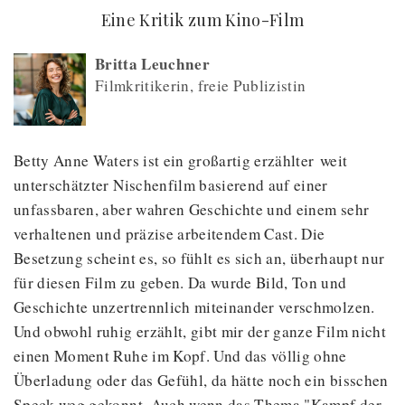
(
) -
Eine Kritik zum Kino-Film
Britta Leuchner
Filmkritikerin, freie Publizistin
Betty Anne Waters ist ein großartig erzählter weit
unterschätzter Nischenfilm basierend auf einer
unfassbaren, aber wahren Geschichte und einem sehr
verhaltenen und präzise arbeitendem Cast. Die
Besetzung scheint es, so fühlt es sich an, überhaupt nur
für diesen Film zu geben. Da wurde Bild, Ton und
Geschichte unzertrennlich miteinander verschmolzen.
Und obwohl ruhig erzählt, gibt mir der ganze Film nicht
einen Moment Ruhe im Kopf. Und das völlig ohne
Überladung oder das Gefühl, da hätte noch ein bisschen
Speck weg gekonnt. Auch wenn das Thema "Kampf der