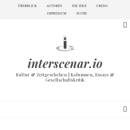
Skip
ÜBERBLICK
AUTOREN
DIE IDEE
CREDO
Main
to
navigation
IMPRESSUM
SUCHE
main
content
interscenar.io
Kultur & Zeitgeschehen | Kolumnen, Essays &
Gesellschaftskritik