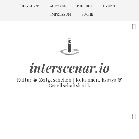
Skip
ÜBERBLICK
AUTOREN
DIE IDEE
CREDO
Main
to
navigation
IMPRESSUM
SUCHE
main
content
interscenar.io
Kultur & Zeitgeschehen | Kolumnen, Essays &
Gesellschaftskritik