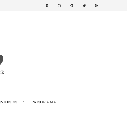
o
ik
NSIONEN
PANORAMA