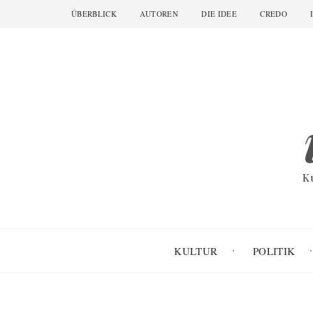
Skip
ÜBERBLICK
AUTOREN
DIE IDEE
CREDO
Main
to
navigation
main
content
K
KULTUR
POLITIK