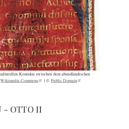
d kulturellen Kontakte zwischen dem abendländischen
y
Wikimedia
Commons
| ©
Public
Domain
- OTTO II